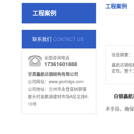
工程案例
工程案例
联系我们
CONTACT US
信息摘要：
全国咨询电话
17361601888
鑫航达钢结
定性。整个
甘肃鑫航达钢结构有限公司
公司网址：www.gsxhdgs.com
公司地址：兰州市永登县树屏镇
白银鑫航
崖头村金鹏源建材市场A区北排8-
10号
术手段，确保