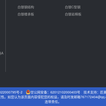
白银钢结构
白银C型钢
白银楼承板
白银岩棉板
场A
22000795号-2
甘公网安备：62012102000403号
技术支持：
匠
。如您认为该页面内容侵犯您的权益，请及时发邮箱767172404@qq
连带责任。