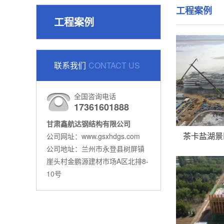
工程案例
工程案例
联系我们
CONTACT US
全国咨询电话
17361601888
甘肃鑫航达钢结构有限公司
公司网址：www.gsxhdgs.com
公司地址：兰州市永登县树屏镇
崖头村金鹏源建材市场A区北排8-
10号