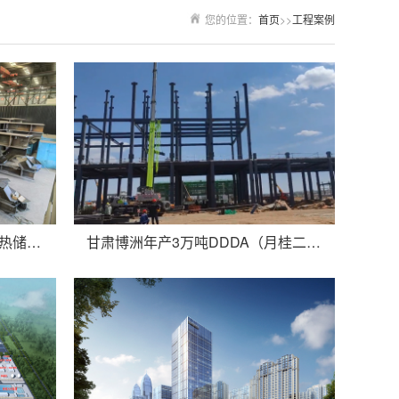
您的位置：
首页
>>
工程案例
三峡恒基能脉瓜州70万千瓦“光热储能+”东吸热塔钢结构项目
甘肃博洲年产3万吨DDDA（月桂二酸一期1万吨）项目