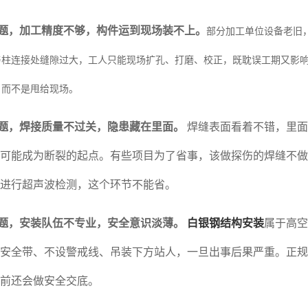
题，加工精度不够，构件运到现场装不上。
部分加工单位设备老旧
与柱连接处缝隙过大，工人只能现场扩孔、打磨、校正，既耽误工期又影
，而不是甩给现场。
题，焊接质量不过关，隐患藏在里面。
焊缝表面看着不错，里面
可能成为断裂的起点。有些项目为了省事，该做探伤的焊缝不做
进行超声波检测，这个环节不能省。
题，安装队伍不专业，安全意识淡薄。
白银钢结构安装
属于高空
安全带、不设警戒线、吊装下方站人，一旦出事后果严重。正规
前还会做安全交底。