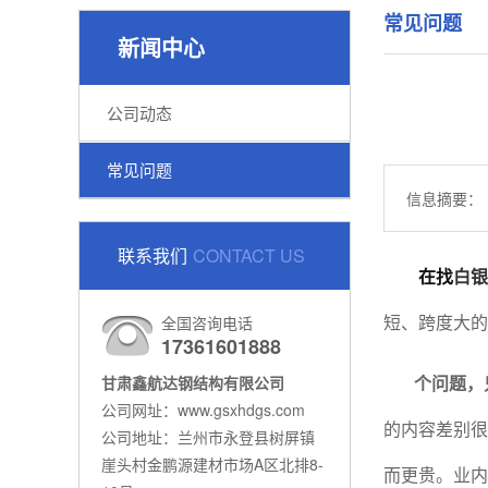
常见问题
新闻中心
公司动态
常见问题
信息摘要：
联系我们
CONTACT US
在找
白银
短、跨度大的
全国咨询电话
17361601888
个问题，
甘肃鑫航达钢结构有限公司
公司网址：www.gsxhdgs.com
的内容差别很
公司地址：兰州市永登县树屏镇
崖头村金鹏源建材市场A区北排8-
而更贵。业